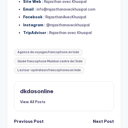
Site Web :
Rajasthan avec Khusipal
Email :
info@rajasthanaveckhusipal.com
Facebook :
RajasthanAvecKhusipal
Instagram :
@rajasthanaveckhusipal
TripAdvisor :
Rajasthan avec Khusipal
Tags:
Agence de voyages francophone en Inde
Guide francophone Mumbai centre de l’Inde
Les tour-opérateurs francophones en Inde
dkdasonline
View All Posts
Post
Previous Post
Next Post