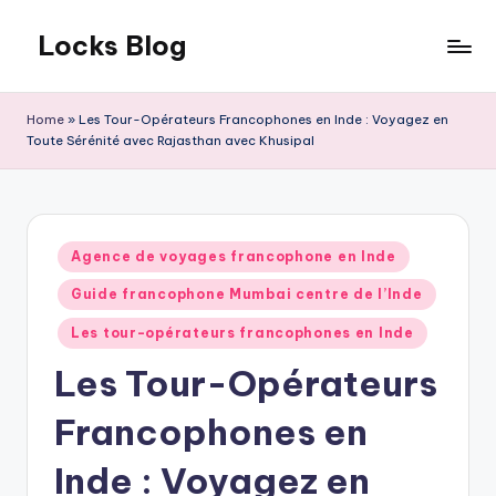
Locks Blog
Skip
to
The
content
key
Home
»
Les Tour-Opérateurs Francophones en Inde : Voyagez en
you
Toute Sérénité avec Rajasthan avec Khusipal
need
Posted
Agence de voyages francophone en Inde
in
Guide francophone Mumbai centre de l’Inde
Les tour-opérateurs francophones en Inde
Les Tour-Opérateurs
Francophones en
Inde : Voyagez en